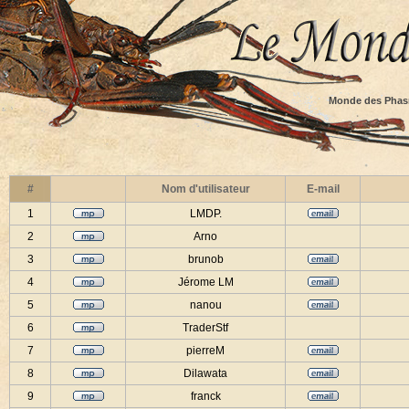
Monde des Phas
#
Nom d'utilisateur
E-mail
1
LMDP.
2
Arno
3
brunob
4
Jérome LM
5
nanou
6
TraderStf
7
pierreM
8
Dilawata
9
franck