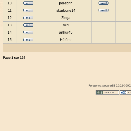
10
perebrin
11
skarbone14
12
Zinga
13
mid
14
arthur45
15
Hélène
Page
1
sur
124
Fonctionne avec
phpBB
2.0.22 © 2001