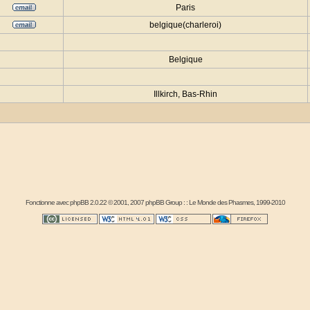
Paris
belgique(charleroi)
Belgique
Illkirch, Bas-Rhin
Fonctionne avec
phpBB
2.0.22 © 2001, 2007 phpBB Group : :
Le Monde des Phasmes
, 1999-2010