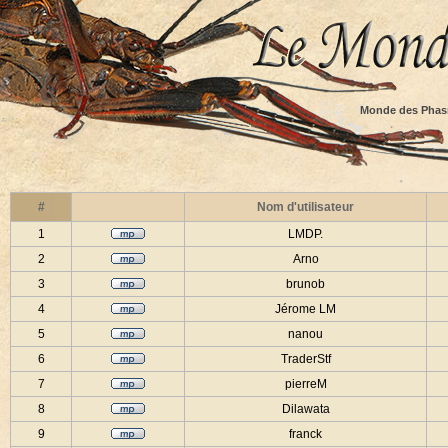
Monde des Phas
#
Nom d'utilisateur
1
LMDP.
2
Arno
3
brunob
4
Jérome LM
5
nanou
6
TraderStf
7
pierreM
8
Dilawata
9
franck