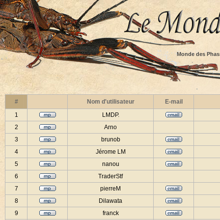
Monde des Phas
#
Nom d'utilisateur
E-mail
1
LMDP.
2
Arno
3
brunob
4
Jérome LM
5
nanou
6
TraderStf
7
pierreM
8
Dilawata
9
franck