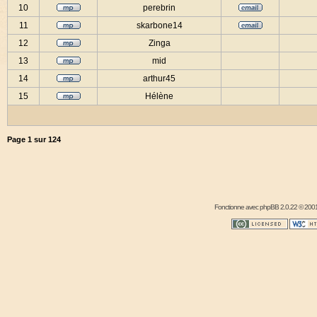
10
perebrin
11
skarbone14
12
Zinga
13
mid
14
arthur45
15
Hélène
Page
1
sur
124
Fonctionne avec
phpBB
2.0.22 © 2001