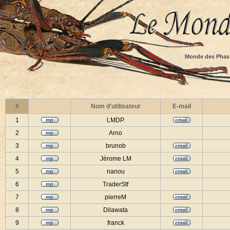
Monde des Phas
#
Nom d'utilisateur
E-mail
1
LMDP.
2
Arno
3
brunob
4
Jérome LM
5
nanou
6
TraderStf
7
pierreM
8
Dilawata
9
franck