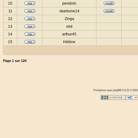
10
perebrin
11
skarbone14
12
Zinga
13
mid
14
arthur45
15
Hélène
Page
1
sur
124
Fonctionne avec
phpBB
2.0.22 © 2001