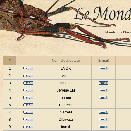
Monde des Phas
#
Nom d'utilisateur
E-mail
1
LMDP.
2
Arno
3
brunob
4
Jérome LM
5
nanou
6
TraderStf
7
pierreM
8
Dilawata
9
franck