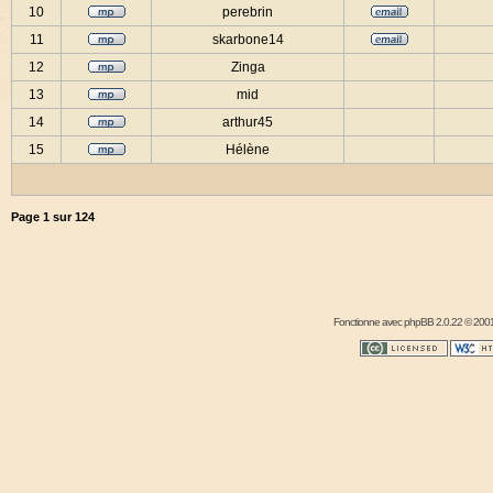
10
perebrin
11
skarbone14
12
Zinga
13
mid
14
arthur45
15
Hélène
Page
1
sur
124
Fonctionne avec
phpBB
2.0.22 © 2001