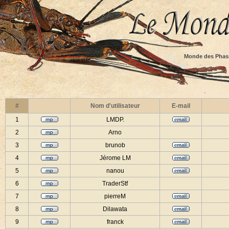
Monde des Phas
#
Nom d'utilisateur
E-mail
1
LMDP.
2
Arno
3
brunob
4
Jérome LM
5
nanou
6
TraderStf
7
pierreM
8
Dilawata
9
franck