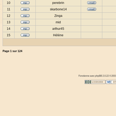
10
perebrin
11
skarbone14
12
Zinga
13
mid
14
arthur45
15
Hélène
Page
1
sur
124
Fonctionne avec
phpBB
2.0.22 © 2001