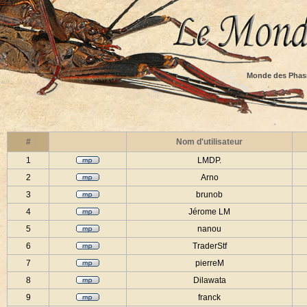
Monde des Phas
#
Nom d'utilisateur
1
LMDP.
2
Arno
3
brunob
4
Jérome LM
5
nanou
6
TraderStf
7
pierreM
8
Dilawata
9
franck