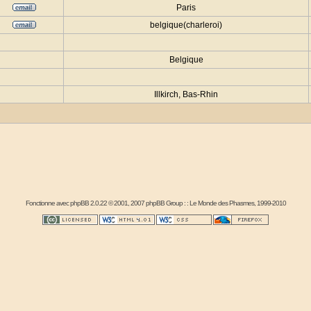
Paris
belgique(charleroi)
Belgique
Illkirch, Bas-Rhin
Fonctionne avec
phpBB
2.0.22 © 2001, 2007 phpBB Group : :
Le Monde des Phasmes
, 1999-2010