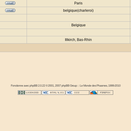
Paris
belgique(charleroi)
Belgique
Illkirch, Bas-Rhin
Fonctionne avec
phpBB
2.0.22 © 2001, 2007 phpBB Group : :
Le Monde des Phasmes
, 1999-2010