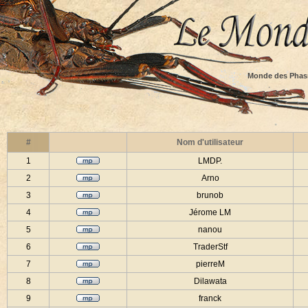
Monde des Phas
#
Nom d'utilisateur
1
LMDP.
2
Arno
3
brunob
4
Jérome LM
5
nanou
6
TraderStf
7
pierreM
8
Dilawata
9
franck