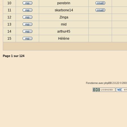
10
perebrin
11
skarbone14
12
Zinga
13
mid
14
arthur45
15
Hélène
Page
1
sur
124
Fonctionne avec
phpBB
2.0.22 © 2001