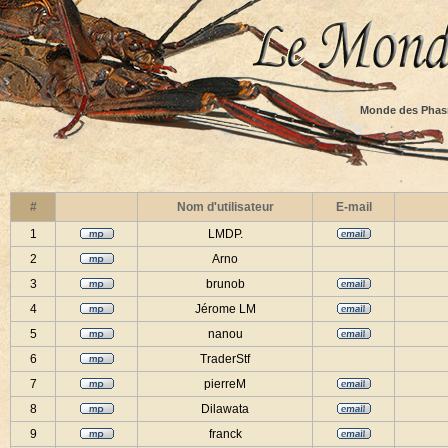
Monde des Phas
#
Nom d'utilisateur
E-mail
1
LMDP.
2
Arno
3
brunob
4
Jérome LM
5
nanou
6
TraderStf
7
pierreM
8
Dilawata
9
franck