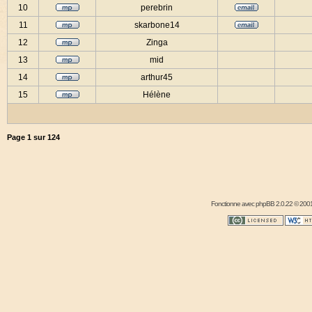
10
perebrin
11
skarbone14
12
Zinga
13
mid
14
arthur45
15
Hélène
Page
1
sur
124
Fonctionne avec
phpBB
2.0.22 © 2001