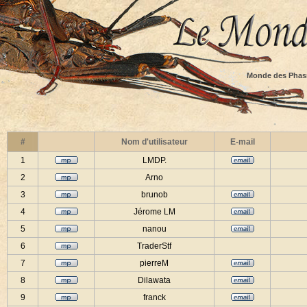
Monde des Phas
#
Nom d'utilisateur
E-mail
1
LMDP.
2
Arno
3
brunob
4
Jérome LM
5
nanou
6
TraderStf
7
pierreM
8
Dilawata
9
franck