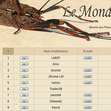
Monde des Phas
#
Nom d'utilisateur
E-mail
1
LMDP.
2
Arno
3
brunob
4
Jérome LM
5
nanou
6
TraderStf
7
pierreM
8
Dilawata
9
franck