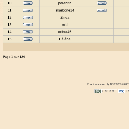
10
perebrin
11
skarbone14
12
Zinga
13
mid
14
arthur45
15
Hélène
Page
1
sur
124
Fonctionne avec
phpBB
2.0.22 © 2001