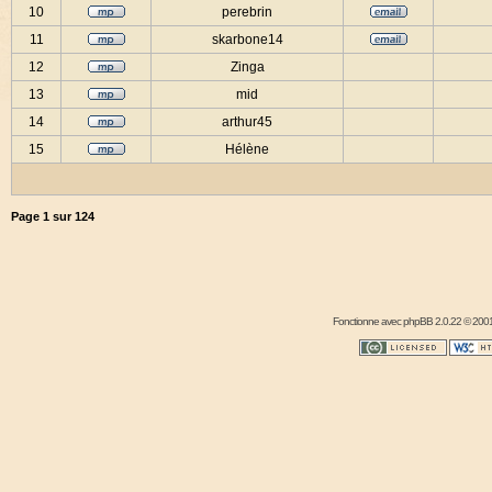
10
perebrin
11
skarbone14
12
Zinga
13
mid
14
arthur45
15
Hélène
Page
1
sur
124
Fonctionne avec
phpBB
2.0.22 © 2001