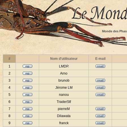
Monde des Phas
#
Nom d'utilisateur
E-mail
1
LMDP.
2
Arno
3
brunob
4
Jérome LM
5
nanou
6
TraderStf
7
pierreM
8
Dilawata
9
franck