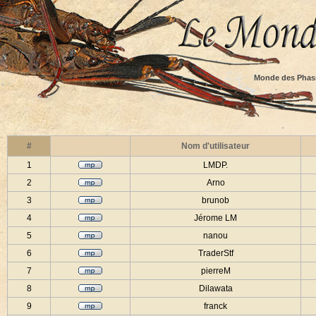
Monde des Phas
#
Nom d'utilisateur
1
LMDP.
2
Arno
3
brunob
4
Jérome LM
5
nanou
6
TraderStf
7
pierreM
8
Dilawata
9
franck