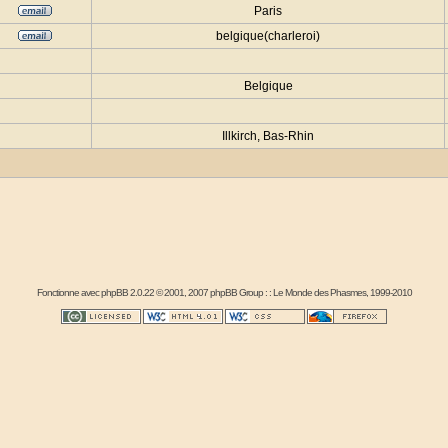
Paris
belgique(charleroi)
Belgique
Illkirch, Bas-Rhin
Fonctionne avec
phpBB
2.0.22 © 2001, 2007 phpBB Group : :
Le Monde des Phasmes
, 1999-2010