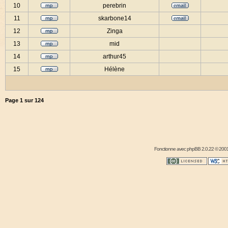
10
perebrin
11
skarbone14
12
Zinga
13
mid
14
arthur45
15
Hélène
Page
1
sur
124
Fonctionne avec
phpBB
2.0.22 © 2001