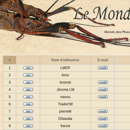
Monde des Phas
#
Nom d'utilisateur
E-mail
1
LMDP.
2
Arno
3
brunob
4
Jérome LM
5
nanou
6
TraderStf
7
pierreM
8
Dilawata
9
franck