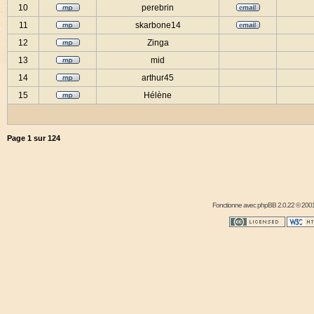
10
perebrin
11
skarbone14
12
Zinga
13
mid
14
arthur45
15
Hélène
Page
1
sur
124
Fonctionne avec
phpBB
2.0.22 © 2001