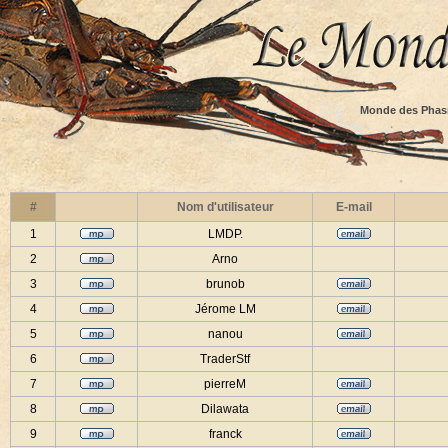
Monde des Phas
#
Nom d'utilisateur
E-mail
1
LMDP.
2
Arno
3
brunob
4
Jérome LM
5
nanou
6
TraderStf
7
pierreM
8
Dilawata
9
franck