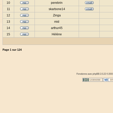
10
perebrin
11
skarbone14
12
Zinga
13
mid
14
arthur45
15
Hélène
Page
1
sur
124
Fonctionne avec
phpBB
2.0.22 © 2001