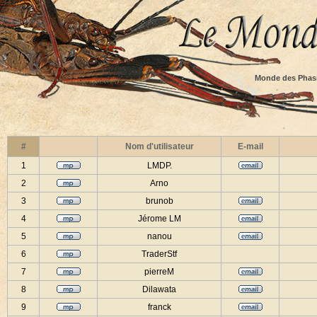
Monde des Phas
#
Nom d'utilisateur
E-mail
1
LMDP.
2
Arno
3
brunob
4
Jérome LM
5
nanou
6
TraderStf
7
pierreM
8
Dilawata
9
franck