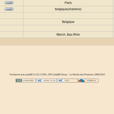
Paris
belgique(charleroi)
Belgique
Illkirch, Bas-Rhin
Fonctionne avec
phpBB
2.0.22 © 2001, 2007 phpBB Group : :
Le Monde des Phasmes
, 1999-2010