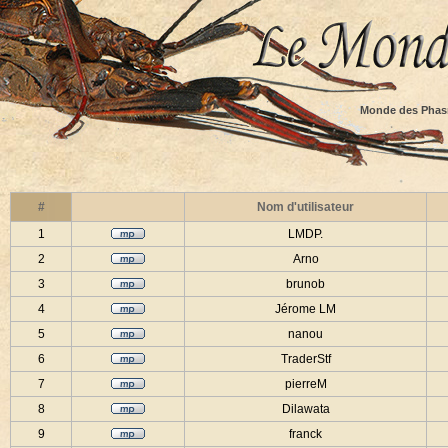
Monde des Phas
#
Nom d'utilisateur
1
LMDP.
2
Arno
3
brunob
4
Jérome LM
5
nanou
6
TraderStf
7
pierreM
8
Dilawata
9
franck