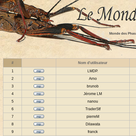
Monde des Phas
#
Nom d'utilisateur
1
LMDP.
2
Arno
3
brunob
4
Jérome LM
5
nanou
6
TraderStf
7
pierreM
8
Dilawata
9
franck