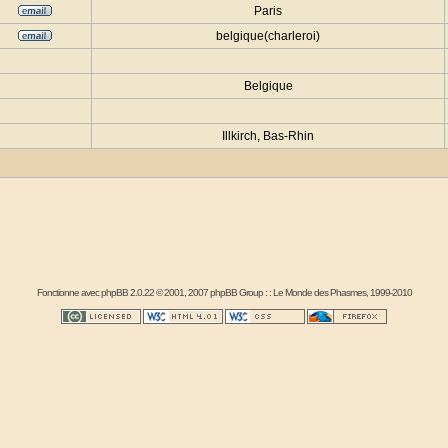
Paris
belgique(charleroi)
Belgique
Illkirch, Bas-Rhin
Fonctionne avec
phpBB
2.0.22 © 2001, 2007 phpBB Group : :
Le Monde des Phasmes
, 1999-2010