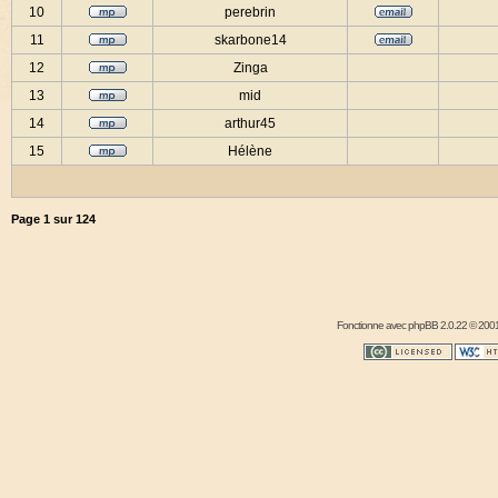
10
perebrin
11
skarbone14
12
Zinga
13
mid
14
arthur45
15
Hélène
Page
1
sur
124
Fonctionne avec
phpBB
2.0.22 © 2001