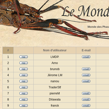
Monde des Phas
#
Nom d'utilisateur
E-mail
1
LMDP.
2
Arno
3
brunob
4
Jérome LM
5
nanou
6
TraderStf
7
pierreM
8
Dilawata
9
franck