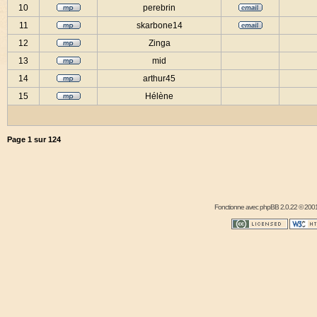
10
perebrin
11
skarbone14
12
Zinga
13
mid
14
arthur45
15
Hélène
Page
1
sur
124
Fonctionne avec
phpBB
2.0.22 © 2001