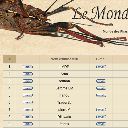
Monde des Phas
#
Nom d'utilisateur
E-mail
1
LMDP.
2
Arno
3
brunob
4
Jérome LM
5
nanou
6
TraderStf
7
pierreM
8
Dilawata
9
franck