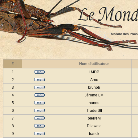
Monde des Phas
#
Nom d'utilisateur
1
LMDP.
2
Arno
3
brunob
4
Jérome LM
5
nanou
6
TraderStf
7
pierreM
8
Dilawata
9
franck