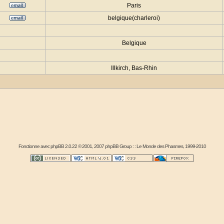
Paris
belgique(charleroi)
Belgique
Illkirch, Bas-Rhin
Fonctionne avec
phpBB
2.0.22 © 2001, 2007 phpBB Group : :
Le Monde des Phasmes
, 1999-2010