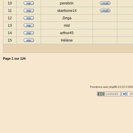
10
perebrin
11
skarbone14
12
Zinga
13
mid
14
arthur45
15
Hélène
Page
1
sur
124
Fonctionne avec
phpBB
2.0.22 © 2001