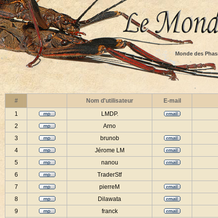
Monde des Phas
#
Nom d'utilisateur
E-mail
1
LMDP.
2
Arno
3
brunob
4
Jérome LM
5
nanou
6
TraderStf
7
pierreM
8
Dilawata
9
franck