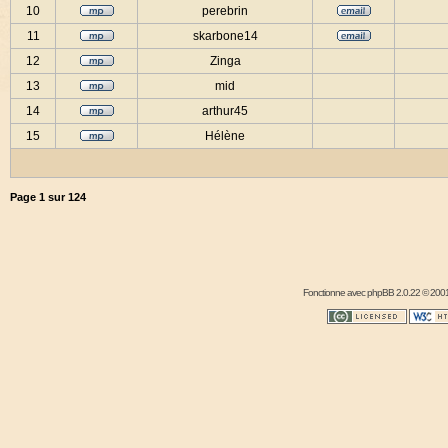
10
perebrin
11
skarbone14
12
Zinga
13
mid
14
arthur45
15
Hélène
Page
1
sur
124
Fonctionne avec
phpBB
2.0.22 © 2001