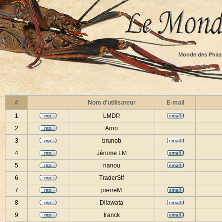
Monde des Phas
#
Nom d'utilisateur
E-mail
1
LMDP.
2
Arno
3
brunob
4
Jérome LM
5
nanou
6
TraderStf
7
pierreM
8
Dilawata
9
franck