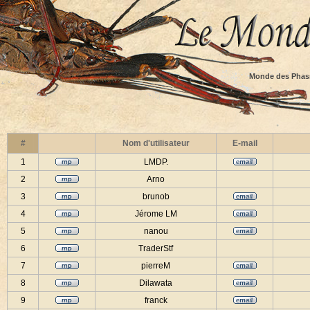
Monde des Phas
#
Nom d'utilisateur
E-mail
1
LMDP.
2
Arno
3
brunob
4
Jérome LM
5
nanou
6
TraderStf
7
pierreM
8
Dilawata
9
franck