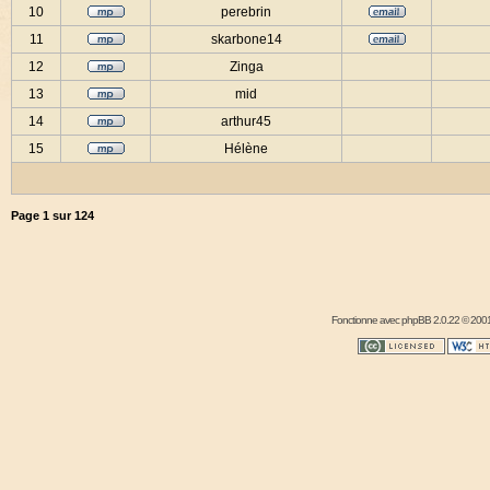
10
perebrin
11
skarbone14
12
Zinga
13
mid
14
arthur45
15
Hélène
Page
1
sur
124
Fonctionne avec
phpBB
2.0.22 © 2001