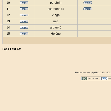
10
perebrin
11
skarbone14
12
Zinga
13
mid
14
arthur45
15
Hélène
Page
1
sur
124
Fonctionne avec
phpBB
2.0.22 © 2001