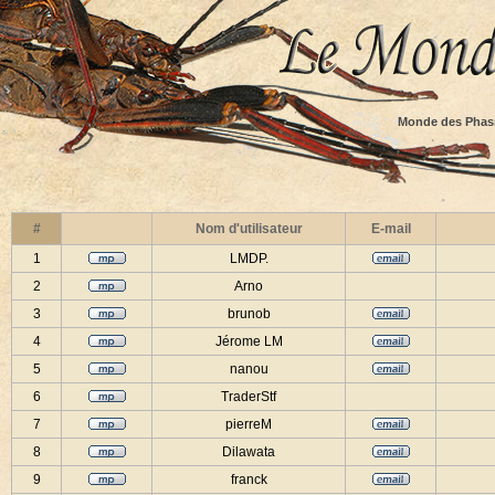
Monde des Phas
#
Nom d'utilisateur
E-mail
1
LMDP.
2
Arno
3
brunob
4
Jérome LM
5
nanou
6
TraderStf
7
pierreM
8
Dilawata
9
franck