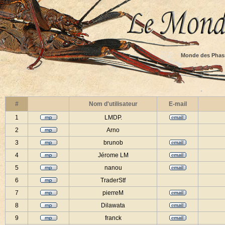
Monde des Phas
#
Nom d'utilisateur
E-mail
1
LMDP.
2
Arno
3
brunob
4
Jérome LM
5
nanou
6
TraderStf
7
pierreM
8
Dilawata
9
franck