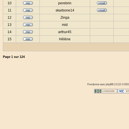
10
perebrin
11
skarbone14
12
Zinga
13
mid
14
arthur45
15
Hélène
Page
1
sur
124
Fonctionne avec
phpBB
2.0.22 © 2001