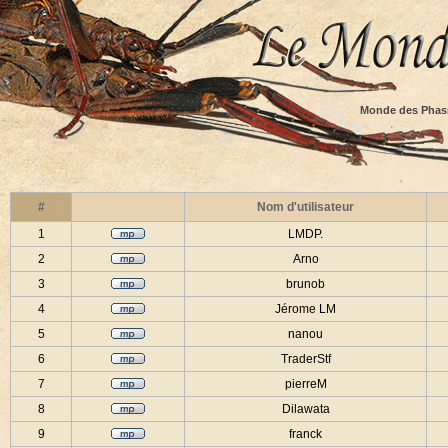
Monde des Phas
#
Nom d'utilisateur
1
LMDP.
2
Arno
3
brunob
4
Jérome LM
5
nanou
6
TraderStf
7
pierreM
8
Dilawata
9
franck