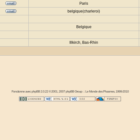
Paris
belgique(charleroi)
Belgique
Illkirch, Bas-Rhin
Fonctionne avec
phpBB
2.0.22 © 2001, 2007 phpBB Group : :
Le Monde des Phasmes
, 1999-2010