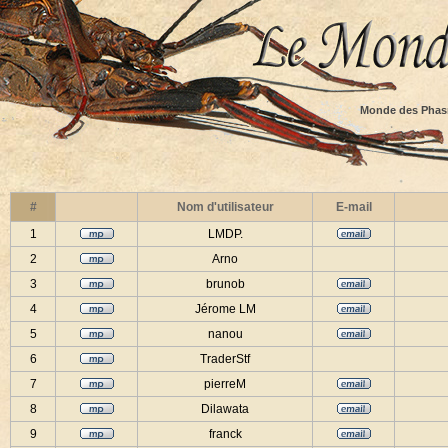
Monde des Phas
#
Nom d'utilisateur
E-mail
1
LMDP.
2
Arno
3
brunob
4
Jérome LM
5
nanou
6
TraderStf
7
pierreM
8
Dilawata
9
franck