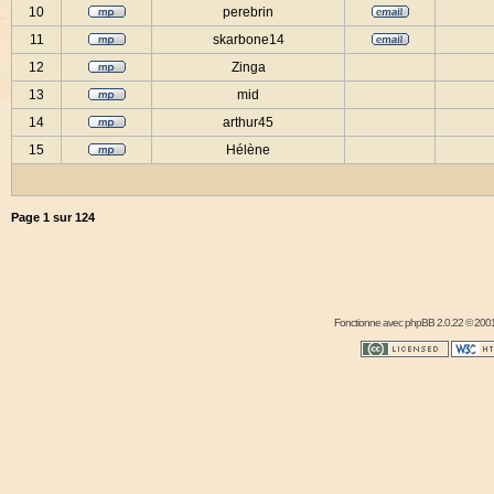
10
perebrin
11
skarbone14
12
Zinga
13
mid
14
arthur45
15
Hélène
Page
1
sur
124
Fonctionne avec
phpBB
2.0.22 © 2001