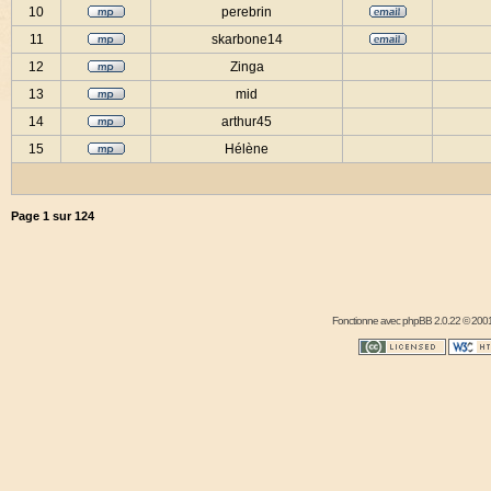
10
perebrin
11
skarbone14
12
Zinga
13
mid
14
arthur45
15
Hélène
Page
1
sur
124
Fonctionne avec
phpBB
2.0.22 © 2001