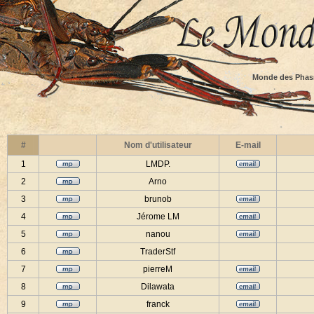
Monde des Phas
#
Nom d'utilisateur
E-mail
1
LMDP.
2
Arno
3
brunob
4
Jérome LM
5
nanou
6
TraderStf
7
pierreM
8
Dilawata
9
franck