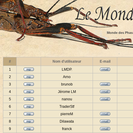
Monde des Phas
#
Nom d'utilisateur
E-mail
1
LMDP.
2
Arno
3
brunob
4
Jérome LM
5
nanou
6
TraderStf
7
pierreM
8
Dilawata
9
franck