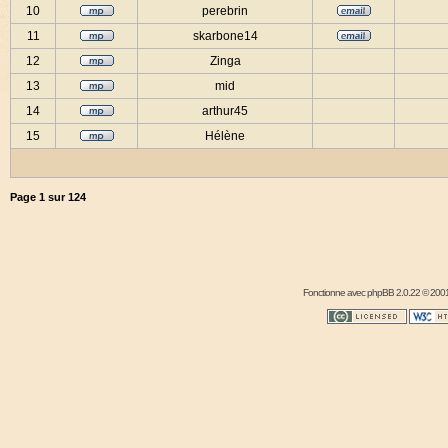
10
perebrin
11
skarbone14
12
Zinga
13
mid
14
arthur45
15
Hélène
Page
1
sur
124
Fonctionne avec
phpBB
2.0.22 © 2001