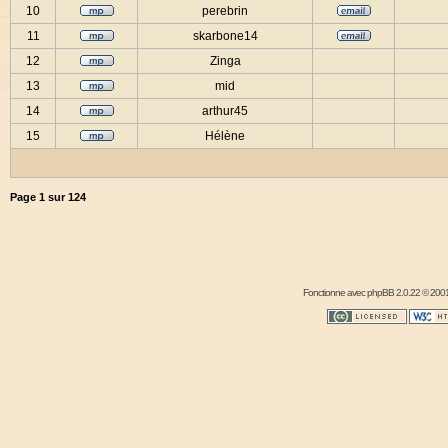
10
perebrin
11
skarbone14
12
Zinga
13
mid
14
arthur45
15
Hélène
Page
1
sur
124
Fonctionne avec
phpBB
2.0.22 © 2001