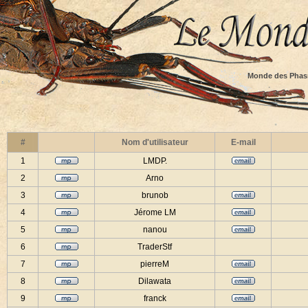
Monde des Phas
#
Nom d'utilisateur
E-mail
1
LMDP.
2
Arno
3
brunob
4
Jérome LM
5
nanou
6
TraderStf
7
pierreM
8
Dilawata
9
franck