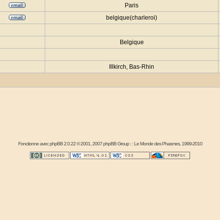
Paris
belgique(charleroi)
Belgique
Illkirch, Bas-Rhin
Fonctionne avec
phpBB
2.0.22 © 2001, 2007 phpBB Group : :
Le Monde des Phasmes
, 1999-2010