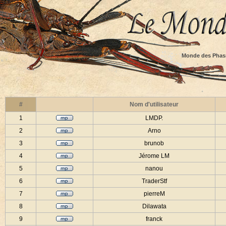
Monde des Phas
#
Nom d'utilisateur
1
LMDP.
2
Arno
3
brunob
4
Jérome LM
5
nanou
6
TraderStf
7
pierreM
8
Dilawata
9
franck