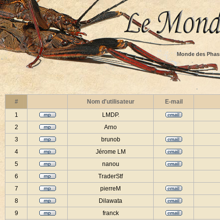
Monde des Phas
#
Nom d'utilisateur
E-mail
1
LMDP.
2
Arno
3
brunob
4
Jérome LM
5
nanou
6
TraderStf
7
pierreM
8
Dilawata
9
franck