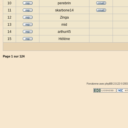
10
perebrin
11
skarbone14
12
Zinga
13
mid
14
arthur45
15
Hélène
Page
1
sur
124
Fonctionne avec
phpBB
2.0.22 © 2001