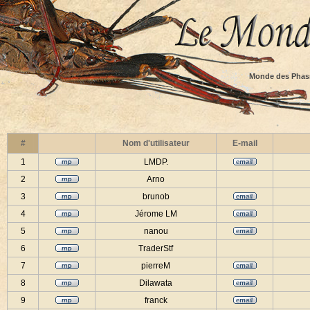
Monde des Phas
#
Nom d'utilisateur
E-mail
1
LMDP.
2
Arno
3
brunob
4
Jérome LM
5
nanou
6
TraderStf
7
pierreM
8
Dilawata
9
franck