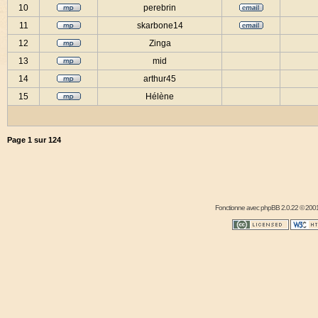
10
perebrin
11
skarbone14
12
Zinga
13
mid
14
arthur45
15
Hélène
Page
1
sur
124
Fonctionne avec
phpBB
2.0.22 © 2001