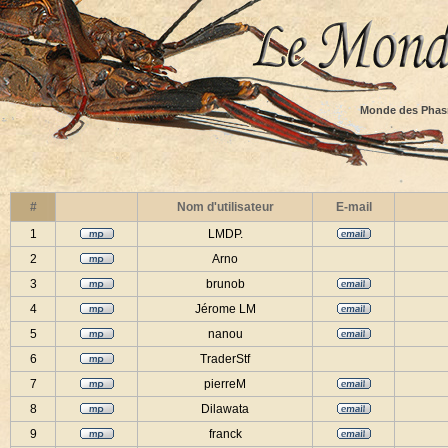
Monde des Phas
#
Nom d'utilisateur
E-mail
1
LMDP.
2
Arno
3
brunob
4
Jérome LM
5
nanou
6
TraderStf
7
pierreM
8
Dilawata
9
franck