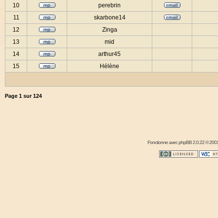
10
perebrin
11
skarbone14
12
Zinga
13
mid
14
arthur45
15
Hélène
Page
1
sur
124
Fonctionne avec
phpBB
2.0.22 © 2001