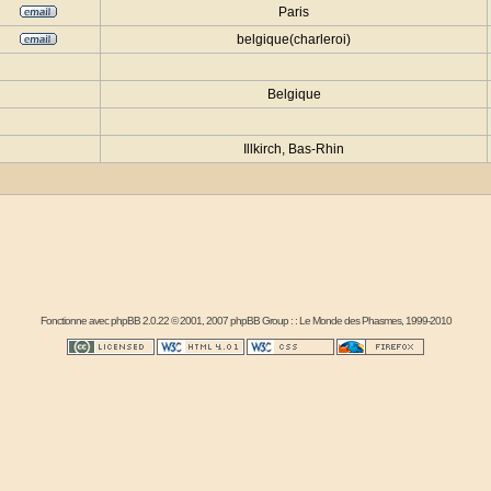
Paris
belgique(charleroi)
Belgique
Illkirch, Bas-Rhin
Fonctionne avec
phpBB
2.0.22 © 2001, 2007 phpBB Group : :
Le Monde des Phasmes
, 1999-2010