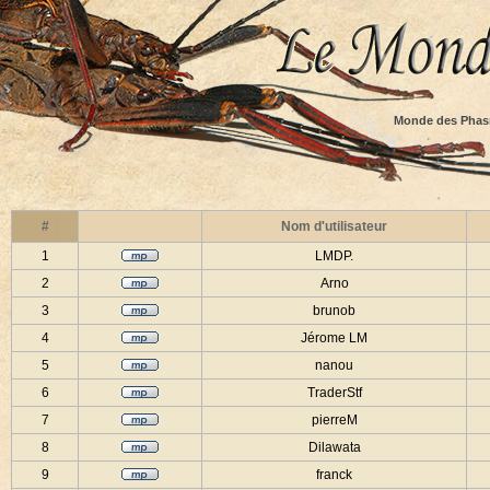
Monde des Phas
#
Nom d'utilisateur
1
LMDP.
2
Arno
3
brunob
4
Jérome LM
5
nanou
6
TraderStf
7
pierreM
8
Dilawata
9
franck