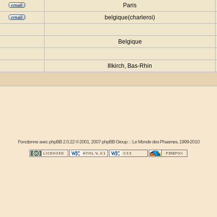
Paris
belgique(charleroi)
Belgique
Illkirch, Bas-Rhin
Fonctionne avec
phpBB
2.0.22 © 2001, 2007 phpBB Group : :
Le Monde des Phasmes
, 1999-2010