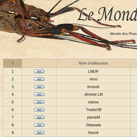
Monde des Phas
#
Nom d'utilisateur
1
LMDP.
2
Arno
3
brunob
4
Jérome LM
5
nanou
6
TraderStf
7
pierreM
8
Dilawata
9
franck