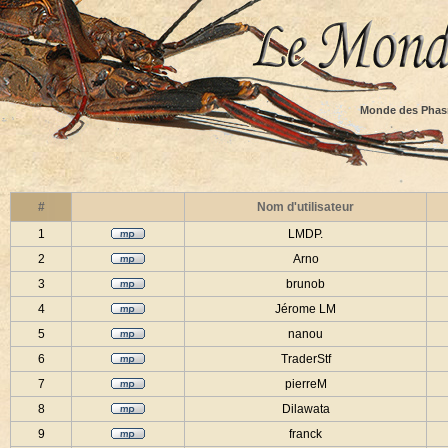
Monde des Phas
#
Nom d'utilisateur
1
LMDP.
2
Arno
3
brunob
4
Jérome LM
5
nanou
6
TraderStf
7
pierreM
8
Dilawata
9
franck