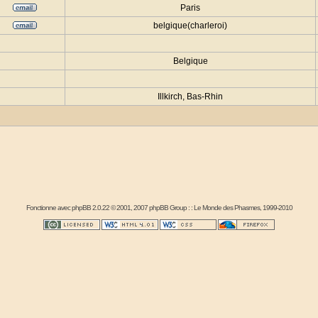
Paris
belgique(charleroi)
Belgique
Illkirch, Bas-Rhin
Fonctionne avec
phpBB
2.0.22 © 2001, 2007 phpBB Group : :
Le Monde des Phasmes
, 1999-2010