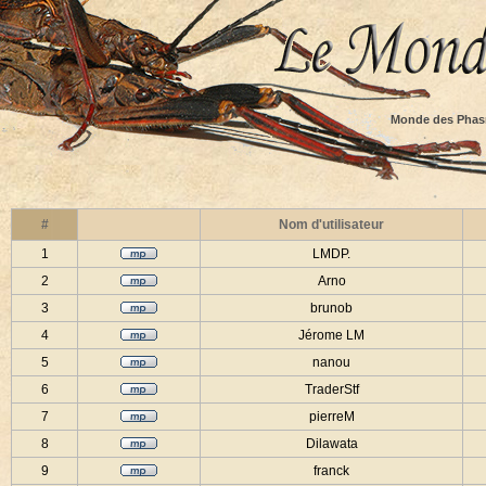
Monde des Phas
#
Nom d'utilisateur
1
LMDP.
2
Arno
3
brunob
4
Jérome LM
5
nanou
6
TraderStf
7
pierreM
8
Dilawata
9
franck