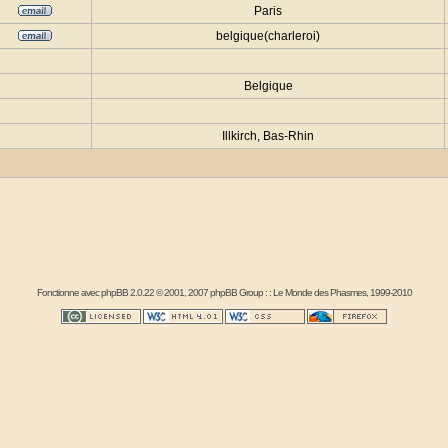
Paris
belgique(charleroi)
Belgique
Illkirch, Bas-Rhin
Fonctionne avec
phpBB
2.0.22 © 2001, 2007 phpBB Group : :
Le Monde des Phasmes
, 1999-2010