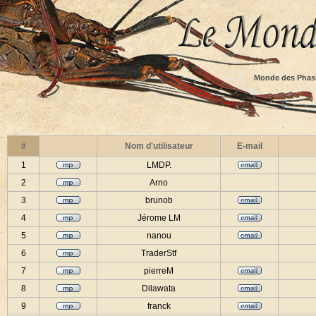
Monde des Phas
#
Nom d'utilisateur
E-mail
1
LMDP.
2
Arno
3
brunob
4
Jérome LM
5
nanou
6
TraderStf
7
pierreM
8
Dilawata
9
franck