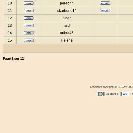
10
perebrin
11
skarbone14
12
Zinga
13
mid
14
arthur45
15
Hélène
Page
1
sur
124
Fonctionne avec
phpBB
2.0.22 © 2001