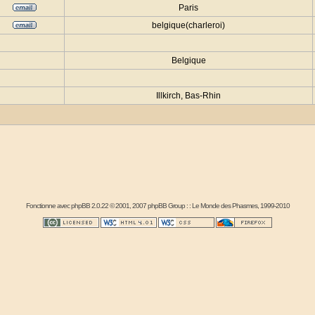
Paris
belgique(charleroi)
Belgique
Illkirch, Bas-Rhin
Fonctionne avec
phpBB
2.0.22 © 2001, 2007 phpBB Group : :
Le Monde des Phasmes
, 1999-2010