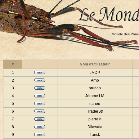
Monde des Phas
#
Nom d'utilisateur
1
LMDP.
2
Arno
3
brunob
4
Jérome LM
5
nanou
6
TraderStf
7
pierreM
8
Dilawata
9
franck