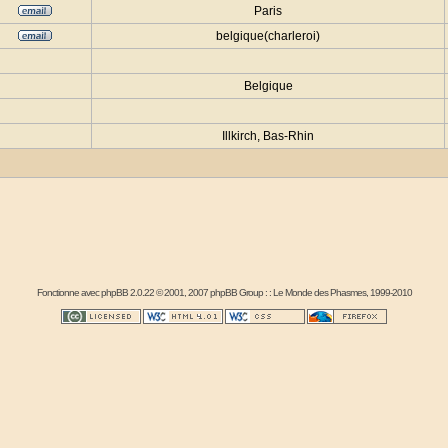
Paris
belgique(charleroi)
Belgique
Illkirch, Bas-Rhin
Fonctionne avec
phpBB
2.0.22 © 2001, 2007 phpBB Group : :
Le Monde des Phasmes
, 1999-2010