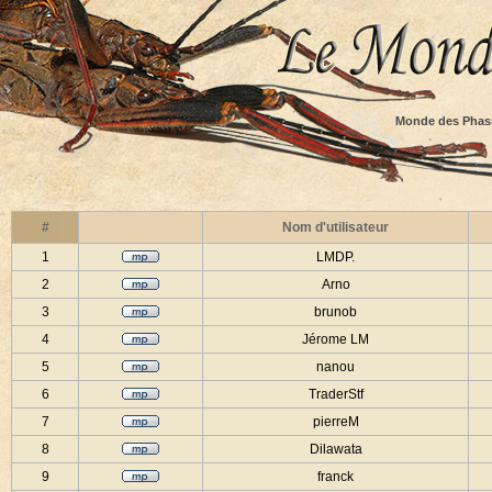
Monde des Phas
#
Nom d'utilisateur
1
LMDP.
2
Arno
3
brunob
4
Jérome LM
5
nanou
6
TraderStf
7
pierreM
8
Dilawata
9
franck