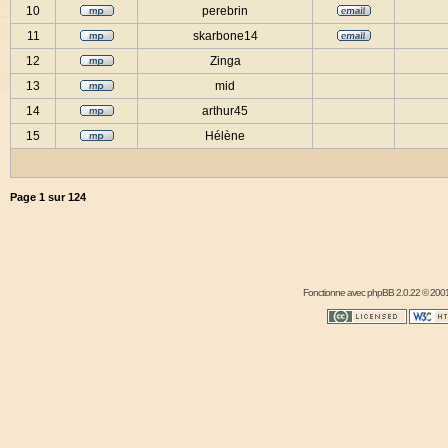
10
perebrin
11
skarbone14
12
Zinga
13
mid
14
arthur45
15
Hélène
Page
1
sur
124
Fonctionne avec
phpBB
2.0.22 © 2001