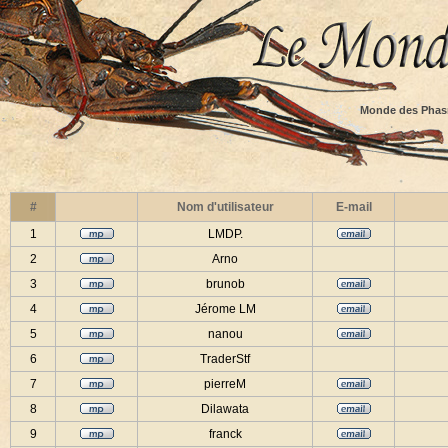
Monde des Phas
#
Nom d'utilisateur
E-mail
1
LMDP.
2
Arno
3
brunob
4
Jérome LM
5
nanou
6
TraderStf
7
pierreM
8
Dilawata
9
franck