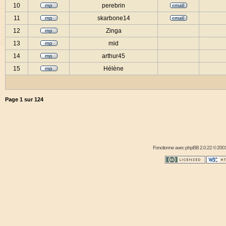
10
perebrin
11
skarbone14
12
Zinga
13
mid
14
arthur45
15
Hélène
Page
1
sur
124
Fonctionne avec
phpBB
2.0.22 © 2001