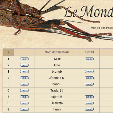
Monde des Phas
#
Nom d'utilisateur
E-mail
1
LMDP.
2
Arno
3
brunob
4
Jérome LM
5
nanou
6
TraderStf
7
pierreM
8
Dilawata
9
franck