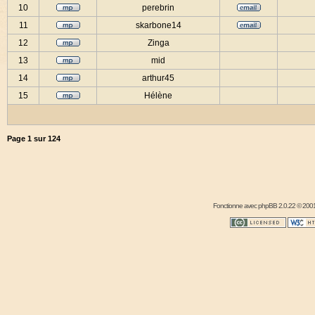
10
perebrin
11
skarbone14
12
Zinga
13
mid
14
arthur45
15
Hélène
Page
1
sur
124
Fonctionne avec
phpBB
2.0.22 © 2001