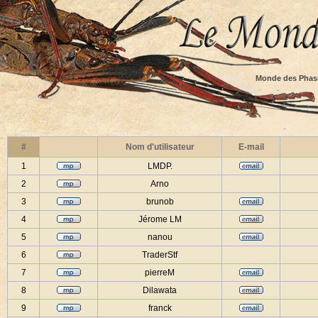
Monde des Phas
#
Nom d'utilisateur
E-mail
1
LMDP.
2
Arno
3
brunob
4
Jérome LM
5
nanou
6
TraderStf
7
pierreM
8
Dilawata
9
franck