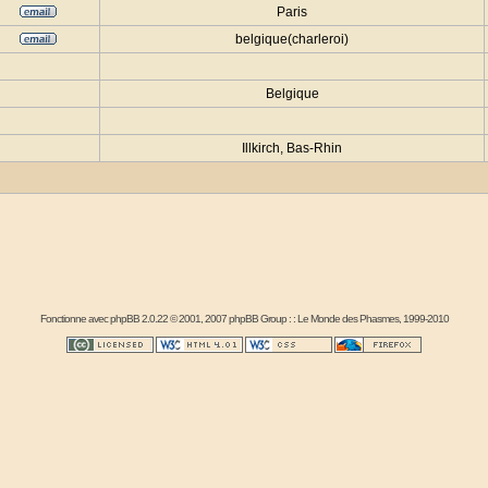
Paris
belgique(charleroi)
Belgique
Illkirch, Bas-Rhin
Fonctionne avec
phpBB
2.0.22 © 2001, 2007 phpBB Group : :
Le Monde des Phasmes
, 1999-2010