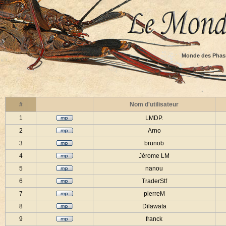
Monde des Phas
#
Nom d'utilisateur
1
LMDP.
2
Arno
3
brunob
4
Jérome LM
5
nanou
6
TraderStf
7
pierreM
8
Dilawata
9
franck