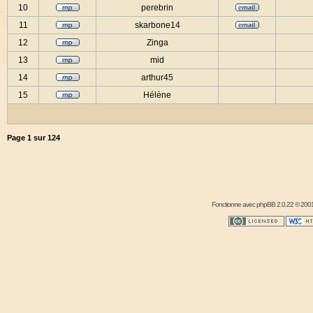
10
perebrin
11
skarbone14
12
Zinga
13
mid
14
arthur45
15
Hélène
Page
1
sur
124
Fonctionne avec
phpBB
2.0.22 © 2001