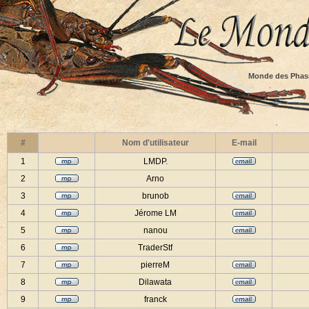
Monde des Phas
#
Nom d'utilisateur
E-mail
1
LMDP.
2
Arno
3
brunob
4
Jérome LM
5
nanou
6
TraderStf
7
pierreM
8
Dilawata
9
franck