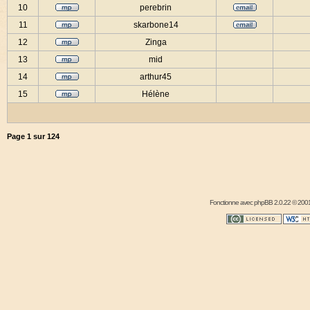
10
perebrin
11
skarbone14
12
Zinga
13
mid
14
arthur45
15
Hélène
Page
1
sur
124
Fonctionne avec
phpBB
2.0.22 © 2001