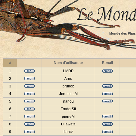
Monde des Phas
#
Nom d'utilisateur
E-mail
1
LMDP.
2
Arno
3
brunob
4
Jérome LM
5
nanou
6
TraderStf
7
pierreM
8
Dilawata
9
franck