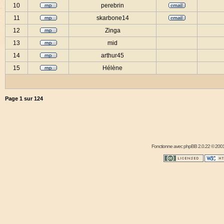
10
perebrin
11
skarbone14
12
Zinga
13
mid
14
arthur45
15
Hélène
Page
1
sur
124
Fonctionne avec
phpBB
2.0.22 © 2001