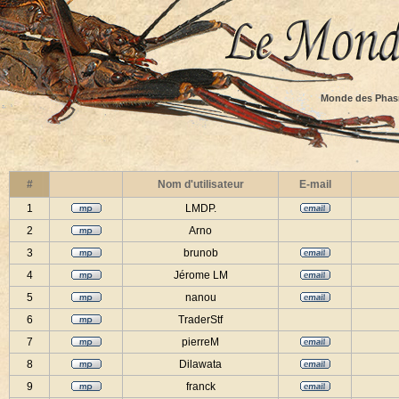
Monde des Phas
#
Nom d'utilisateur
E-mail
1
LMDP.
2
Arno
3
brunob
4
Jérome LM
5
nanou
6
TraderStf
7
pierreM
8
Dilawata
9
franck