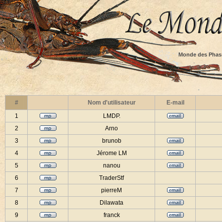
Monde des Phas
#
Nom d'utilisateur
E-mail
1
LMDP.
2
Arno
3
brunob
4
Jérome LM
5
nanou
6
TraderStf
7
pierreM
8
Dilawata
9
franck