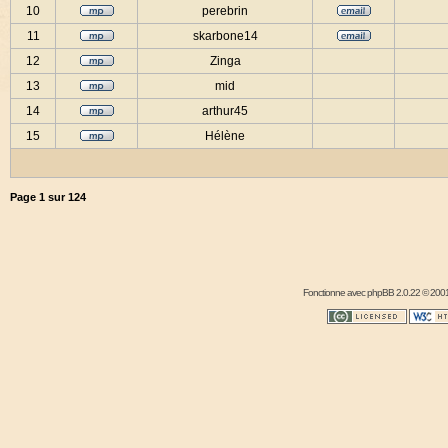
10
perebrin
11
skarbone14
12
Zinga
13
mid
14
arthur45
15
Hélène
Page
1
sur
124
Fonctionne avec
phpBB
2.0.22 © 2001